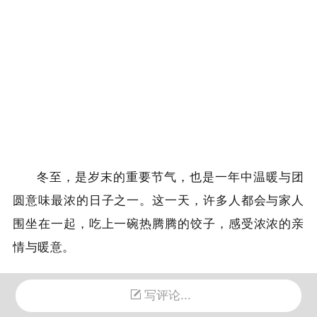
冬至，是岁末的重要节气，也是一年中温暖与团
圆意味最浓的日子之一。这一天，许多人都会与家人
围坐在一起，吃上一碗热腾腾的饺子，感受浓浓的亲
情与暖意。
而在冬至前夕，马爱云医院党支部组织党员职工
写评论...
走进养护中心，开展了一场温馨有爱的志愿服务活动