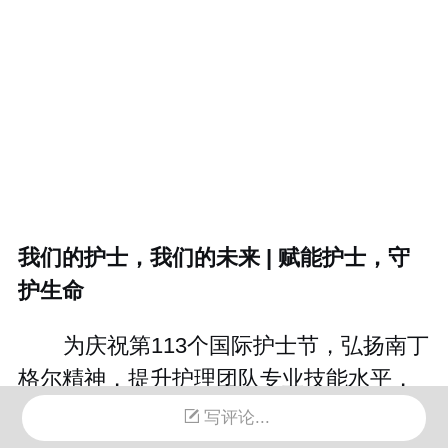
我们的护士，我们的未来 | 赋能护士，守
护生命
为庆祝第113个国际护士节，弘扬南丁
格尔精神，提升护理团队专业技能水平，
马爱云医院“我们的护士，我们的未来，赋
写评论...
能护士，守护生命”主题系列活动之一——